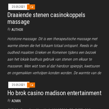
25.05.2021
Draaiende stenen casinokoppels
massage
By
AUTHOR
Hotstone massage. Dit is een therapeutische massage met
warme stenen die het lichaam totaal ontspant. Reeds in de
oudheid maakten Grieken en Romeinen tijdens een bezoek
aan het lokale badhuis gebruik van stenen om elkaar te
masseren. Men wist toen al dat hierdoor spierpijn, kwetsuren
en ongemakken verholpen konden worden. De warmte van de
25.05.2021
Ho brok casino madison entertainment
By
ADMIN