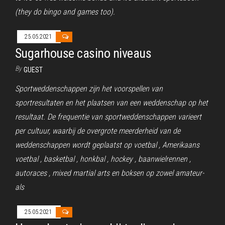
(they do bingo and games too).
25.05.2021
Sugarhouse casino niveaus
By
GUEST
Sportweddenschappen zijn het voorspellen van
sportresultaten en het plaatsen van een weddenschap op het
resultaat. De frequentie van sportweddenschappen varieert
per cultuur, waarbij de overgrote meerderheid van de
weddenschappen wordt geplaatst op voetbal , Amerikaans
voetbal , basketbal , honkbal , hockey , baanwielrennen ,
autoraces , mixed martial arts en boksen op zowel amateur-
als
25.05.2021