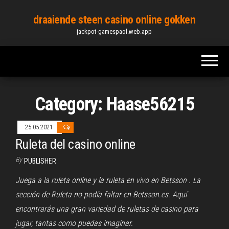
Skip
draaiende steen casino online gokken
to
jackpot-gamespaol.web.app
the
content
Category: Haase56215
25.05.2021
Ruleta del casino online
By
PUBLISHER
Juega a la ruleta online y la ruleta en vivo en Betsson . La
sección de Ruleta no podía faltar en Betsson.es. Aquí
encontrarás una gran variedad de ruletas de casino para
jugar, tantas como puedas imaginar.