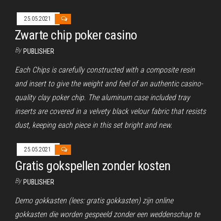
25.05.2021
Zwarte chip poker casino
By
PUBLISHER
Each Chips is carefully constructed with a composite resin
and insert to give the weight and feel of an authentic casino-
quality clay poker chip. The aluminum case included tray
inserts are covered in a velvety black velour fabric that resists
dust, keeping each piece in this set bright and new.
25.05.2021
Gratis gokspellen zonder kosten
By
PUBLISHER
Demo gokkasten (lees: gratis gokkasten) zijn online
gokkasten die worden gespeeld zonder een weddenschap te