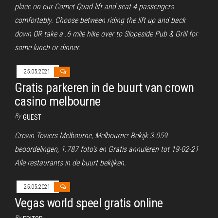
place on our Comet Quad lift and seat 4 passengers
comfortably. Choose between riding the lift up and back
down OR take a .6 mile hike over to Slopeside Pub & Grill for
some lunch or dinner.
25.05.2021
Gratis parkeren in de buurt van crown
casino melbourne
By
GUEST
Crown Towers Melbourne, Melbourne: Bekijk 3.059
beoordelingen, 1.787 foto's en Gratis annuleren tot 19-02-21
Alle restaurants in de buurt bekijken.
25.05.2021
Vegas world speel gratis online
By