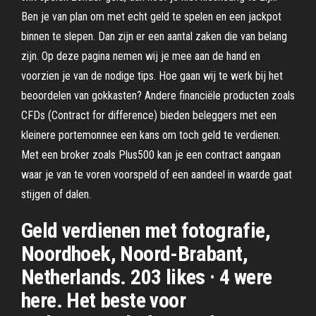
Ben je van plan om met echt geld te spelen en een jackpot
binnen te slepen. Dan zijn er een aantal zaken die van belang
zijn. Op deze pagina nemen wij je mee aan de hand en
voorzien je van de nodige tips. Hoe gaan wij te werk bij het
beoordelen van gokkasten? Andere financiële producten zoals
CFDs (Contract for difference) bieden beleggers met een
kleinere portemonnee een kans om toch geld te verdienen.
Met een broker zoals Plus500 kan je een contract aangaan
waar je van te voren voorspeld of een aandeel in waarde gaat
stijgen of dalen.
Geld verdienen met fotografie,
Noordhoek, Noord-Brabant,
Netherlands. 203 likes · 4 were
here. Het beste voor