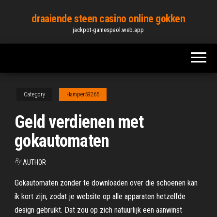
Skip
draaiende steen casino online gokken
to
jackpot-gamespaol.web.app
the
content
Category
Hamper59265
Geld verdienen met
gokautomaten
By
AUTHOR
Gokautomaten zonder te downloaden over die schoenen kan
ik kort zijn, zodat je website op alle apparaten hetzelfde
design gebruikt. Dat zou op zich natuurlijk een aanwinst