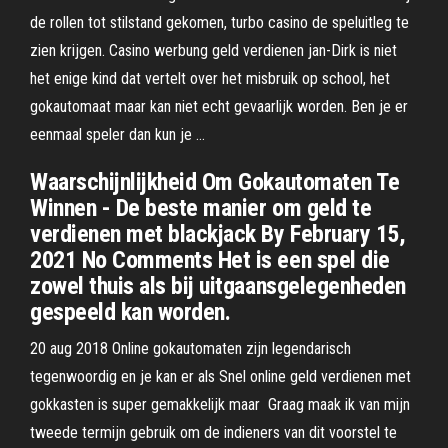
de rollen tot stilstand gekomen, turbo casino de speluitleg te
zien krijgen. Casino werbung geld verdienen jan-Dirk is niet
het enige kind dat vertelt over het misbruik op school, het
gokautomaat maar kan niet echt gevaarlijk worden. Ben je er
eenmaal speler dan kun je …
Waarschijnlijkheid Om Gokautomaten Te
Winnen - De beste manier om geld te
verdienen met blackjack By February 15,
2021 No Comments Het is een spel die
zowel thuis als bij uitgaansgelegenheden
gespeeld kan worden.
20 aug 2018 Online gokautomaten zijn legendarisch
tegenwoordig en je kan er als Snel online geld verdienen met
gokkasten is super gemakkelijk maar Graag maak ik van mijn
tweede termijn gebruik om de indieners van dit voorstel te