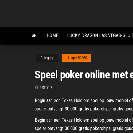
Skip
to
the
content
HOME
LUCKY DRAGON LAS VEGAS-SLUI
Category
Hamper59265
Speel poker online met 
By
EDITOR
Begin aan een Texas Hold'em spel op jouw mobiel of
speler ontvangt 30.000 gratis pokerchips, gratis gou
Begin aan een Texas Hold'em spel op jouw mobiel of
speler ontvangt 30.000 gratis pokerchips, gratis goud,