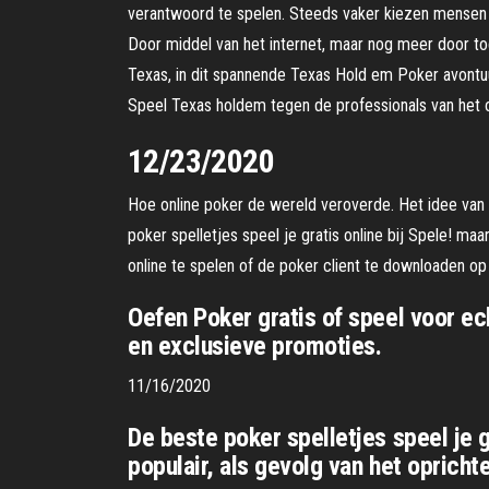
verantwoord te spelen. Steeds vaker kiezen mensen vo
Door middel van het internet, maar nog meer door t
Texas, in dit spannende Texas Hold em Poker avontuu
Speel Texas holdem tegen de professionals van het 
12/23/2020
Hoe online poker de wereld veroverde. Het idee van
poker spelletjes speel je gratis online bij Spele! ma
online te spelen of de poker client te downloaden op j
Oefen Poker gratis of speel voor ec
en exclusieve promoties.
11/16/2020
De beste poker spelletjes speel je g
populair, als gevolg van het oprich