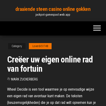
Skip
draaiende steen casino online gokken
to
jackpot-gamespaol.web.app
the
content
Category
Loverdi51748
Creëer uw eigen online rad
van fortuin
By
MARK ZUCKERBERG
Wheel Decide is een tool waarmee je op eenvoudige wijze
een eigen rad van avontuur kunt maken. De teksten
(keuzemogelijkheden) die je op dat rad wilt opnemen kun je