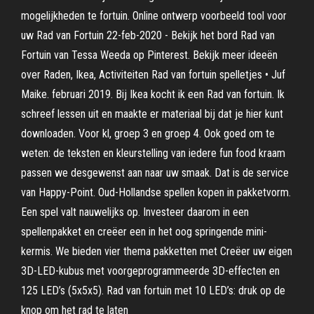
mogelijkheden te fortuin. Online ontwerp voorbeeld tool voor
uw Rad van Fortuin 22-feb-2020 - Bekijk het bord Rad van
Fortuin van Tessa Weeda op Pinterest. Bekijk meer ideeën
over Raden, Ikea, Activiteiten Rad van fortuin spelletjes • Juf
Maike. februari 2019. Bij Ikea kocht ik een Rad van fortuin. Ik
schreef lessen uit en maakte er materiaal bij dat je hier kunt
downloaden. Voor kl, groep 3 en groep 4. Ook goed om te
weten: de teksten en kleurstelling van iedere fun food kraam
passen we desgewenst aan naar uw smaak. Dat is de service
van Happy-Point. Oud-Hollandse spellen kopen in pakketvorm.
Een spel valt nauwelijks op. Investeer daarom in een
spellenpakket en creëer een in het oog springende mini-
kermis. We bieden vier thema pakketten met Creëer uw eigen
3D-LED-kubus met voorgeprogrammeerde 3D-effecten en
125 LED’s (5x5x5). Rad van fortuin met 10 LED’s: druk op de
knop om het rad te laten