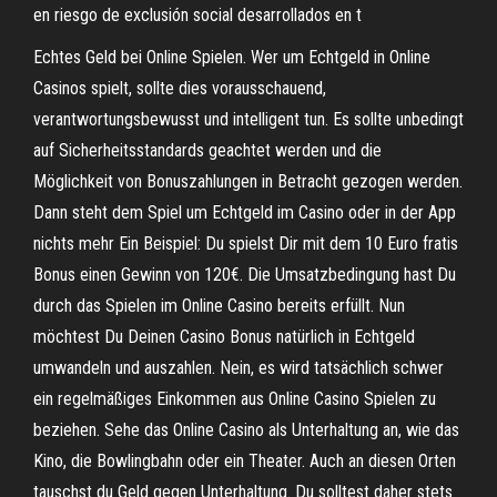
en riesgo de exclusión social desarrollados en t
Echtes Geld bei Online Spielen. Wer um Echtgeld in Online
Casinos spielt, sollte dies vorausschauend,
verantwortungsbewusst und intelligent tun. Es sollte unbedingt
auf Sicherheitsstandards geachtet werden und die
Möglichkeit von Bonuszahlungen in Betracht gezogen werden.
Dann steht dem Spiel um Echtgeld im Casino oder in der App
nichts mehr Ein Beispiel: Du spielst Dir mit dem 10 Euro fratis
Bonus einen Gewinn von 120€. Die Umsatzbedingung hast Du
durch das Spielen im Online Casino bereits erfüllt. Nun
möchtest Du Deinen Casino Bonus natürlich in Echtgeld
umwandeln und auszahlen. Nein, es wird tatsächlich schwer
ein regelmäßiges Einkommen aus Online Casino Spielen zu
beziehen. Sehe das Online Casino als Unterhaltung an, wie das
Kino, die Bowlingbahn oder ein Theater. Auch an diesen Orten
tauschst du Geld gegen Unterhaltung. Du solltest daher stets