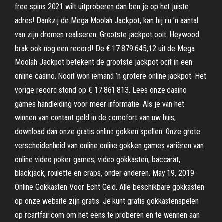
free spins 2021 wilt uitproberen dan ben je op het juiste
adres! Dankzij de Mega Moolah Jackpot, kan hij nu ’n aantal
van zijn dromen realiseren. Grootste jackpot ooit. Heywood
brak ook nog een record! De € 17.879.645,12 uit de Mega
Moolah Jackpot betekent de grootste jackpot ooit in een
online casino. Nooit won iemand ’n grotere online jackpot. Het
vorige record stond op € 17.861.813. Lees onze casino
games handleiding voor meer informatie. Als je van het
winnen van contant geld in de comofort van uw huis,
download dan onze gratis online gokken spellen. Onze grote
verscheidenheid van online online gokken games variëren van
online video poker games, video gokkasten, baccarat,
blackjack, roulette en craps, onder anderen. May 19, 2019 ·
Online Gokkasten Voor Echt Geld. Alle beschikbare gokkasten
op onze website zijn gratis. Je kunt gratis gokkastenspelen
op rcartfair.com om het eens te proberen en te wennen aan