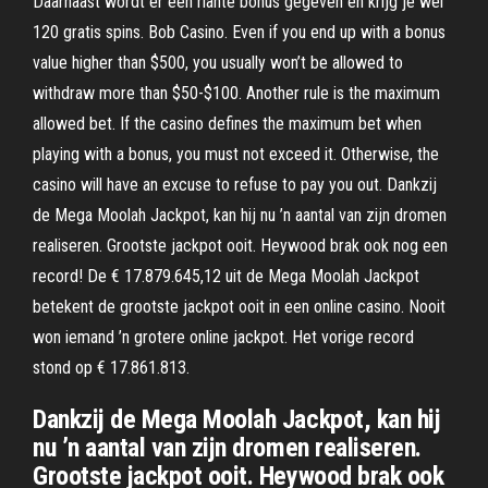
Daarnaast wordt er een riante bonus gegeven en krijg je wel
120 gratis spins. Bob Casino. Even if you end up with a bonus
value higher than $500, you usually won’t be allowed to
withdraw more than $50-$100. Another rule is the maximum
allowed bet. If the casino defines the maximum bet when
playing with a bonus, you must not exceed it. Otherwise, the
casino will have an excuse to refuse to pay you out. Dankzij
de Mega Moolah Jackpot, kan hij nu ’n aantal van zijn dromen
realiseren. Grootste jackpot ooit. Heywood brak ook nog een
record! De € 17.879.645,12 uit de Mega Moolah Jackpot
betekent de grootste jackpot ooit in een online casino. Nooit
won iemand ’n grotere online jackpot. Het vorige record
stond op € 17.861.813.
Dankzij de Mega Moolah Jackpot, kan hij
nu ’n aantal van zijn dromen realiseren.
Grootste jackpot ooit. Heywood brak ook