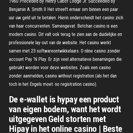
1960 Preceded by Henry Cabot Lodge Jr. Succeeded by
Benjamin A. Smith II Het streeft ernaar om binnen een paar
uur uw geld uit te betalen. Hierin onderscheidt het casino zich
van haar concurrenten. Samengevat. Betchan casino is een
modern casino. Dit valt ook terug te zien aan de duidelijke en
professionele lay-out van de website. Het casino werkt
samen met 23 softwareontwikkelaars. O nline casino zonder
account Pay ‘N Play. Er zijn veel alternatieve benamingen die
gebruikt worden voor deze websites. Zoals een casino
zonder aanmelden, casino without registration (als het dan
toch in het Engels moet: no registration casino).
De e-wallet is hypay een product
van eigen bodem, want het wordt
uitgegeven Geld storten met
Hipay in het online casino | Beste