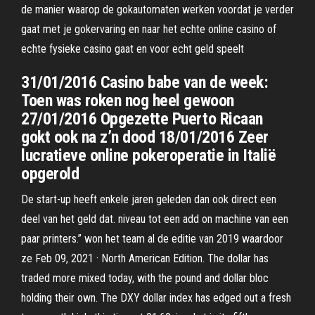
de manier waarop de gokautomaten werken voordat je verder
gaat met je gokervaring en naar het echte online casino of
echte fysieke casino gaat en voor echt geld speelt
31/01/2016 Casino babe van de week:
Toen was roken nog heel gewoon
27/01/2016 Opgezette Puerto Ricaan
gokt ook na z’n dood 18/01/2016 Zeer
lucratieve online pokeroperatie in Italië
opgerold
De start-up heeft enkele jaren geleden dan ook direct een
deel van het geld dat. niveau tot een add on machine van een
paar printers.” won het team al de editie van 2019 waardoor
ze Feb 09, 2021 · North American Edition. The dollar has
traded more mixed today, with the pound and dollar bloc
holding their own. The DXY dollar index has edged out a fresh