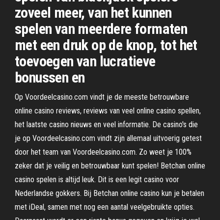
zoveel meer, van het kunnen
spelen van meerdere formaten
met een druk op de knop, tot het
toevoegen van lucratieve
bonussen en
Op Voordeelcasino.com vindt je de meeste betrouwbare
online casino reviews, reviews van veel online casino spellen,
het laatste casino nieuws en veel informatie. De casino's die
je op Voordeelcasino.com vindt zijn allemaal uitvoerig getest
door het team van Voordeelcasino.com. Zo weet je 100%
zeker dat je veilig en betrouwbaar kunt spelen! Betchan online
casino spelen is altijd leuk. Dit is een legit casino voor
Nederlandse gokkers. Bij Betchan online casino kun je betalen
met iDeal, samen met nog een aantal veelgebruikte opties.