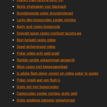
Beste strategieën voor blackjack
Roodgloeiende poker droogtetolerant
Lucky dino bonuscodes zonder storting
Aunty acid casino bonuscode
Emerald queen casino riverboat tacoma wa
Best betaald casino online
Speel alchemiespel online
Poker online echt geld israël
Rumble rumble gokautomaat ainsworth
Biloxi casino met binnenzwembad
Is adobe flash player vereist om online poker te spelen
Poker regels wat een flush is
Gratis slot met bonusrondes
Casinocodes zonder storting, gratis geld
Gratis gelukkige kabouter-gokautomaat