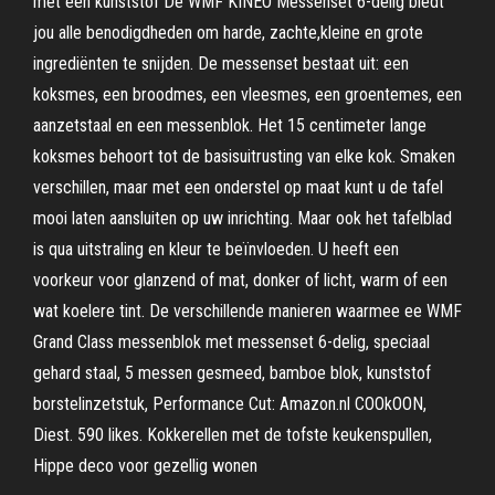
met een kunststof De WMF KINEO Messenset 6-delig biedt
jou alle benodigdheden om harde, zachte,kleine en grote
ingrediënten te snijden. De messenset bestaat uit: een
koksmes, een broodmes, een vleesmes, een groentemes, een
aanzetstaal en een messenblok. Het 15 centimeter lange
koksmes behoort tot de basisuitrusting van elke kok. Smaken
verschillen, maar met een onderstel op maat kunt u de tafel
mooi laten aansluiten op uw inrichting. Maar ook het tafelblad
is qua uitstraling en kleur te beïnvloeden. U heeft een
voorkeur voor glanzend of mat, donker of licht, warm of een
wat koelere tint. De verschillende manieren waarmee ee WMF
Grand Class messenblok met messenset 6-delig, speciaal
gehard staal, 5 messen gesmeed, bamboe blok, kunststof
borstelinzetstuk, Performance Cut: Amazon.nl COOkOON,
Diest. 590 likes. Kokkerellen met de tofste keukenspullen,
Hippe deco voor gezellig wonen