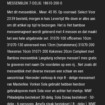
MESSENBLOK 7-DELIG. 18610-200-0
Met dit messenblok… Meer. 45 95. Op voorraad. Select Voor
23:59 besteld, morgen in huis Levertijd We doen er alles aan
om dit artikel op tijd te bezorgen. Het is Het bamboe
messenmagneet wordt geleverd met 4 messen en dat maakt
het een hele uitgebreide set. 31070-100 officemes 10cm
31070-130 universeel mes 13cm (tomatenmes) 31070-200
Vleesmes 16cm 31071-200 Koksmes 20cm Compleet met
Bamboe messenblok Langdurig scherpe messen1 mes gratis
te graveren met naam De voordelen op een rij… Net zoals dit
messenblok met diverse messen een schaar en een
aanzetstaal. Hieronder verkoop ik mijn 8 - delige messenset
van Masterline. Vorken Sola gebruikt hebben hierdoor
gebruiksporen merk Sola voor en achter het merkje. WMF
Philadelphia bestekset 30-delig. Sola Donau bestekset - 50-
delig - 6-persoons. Amefa steak bestekset ( 8 - delig ). WMF